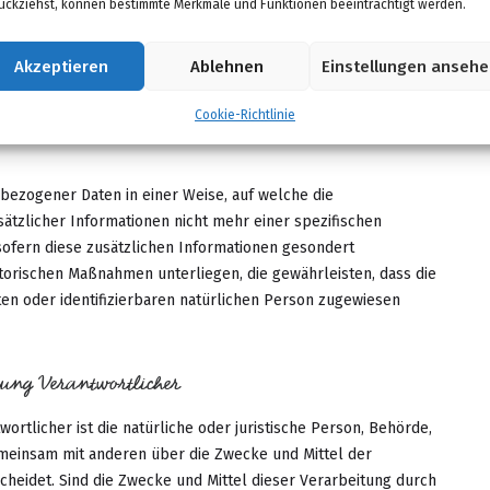
ückziehst, können bestimmte Merkmale und Funktionen beeinträchtigt werden.
estimmte persönliche Aspekte, die sich auf eine natürliche
spekte bezüglich Arbeitsleistung, wirtschaftlicher Lage,
Akzeptieren
Ablehnen
Einstellungen anseh
uverlässigkeit, Verhalten, Aufenthaltsort oder Ortswechsel
rherzusagen.
Cookie-Richtlinie
bezogener Daten in einer Weise, auf welche die
zlicher Informationen nicht mehr einer spezifischen
ofern diese zusätzlichen Informationen gesondert
orischen Maßnahmen unterliegen, die gewährleisten, dass die
ten oder identifizierbaren natürlichen Person zugewiesen
tung Verantwortlicher
ortlicher ist die natürliche oder juristische Person, Behörde,
gemeinsam mit anderen über die Zwecke und Mittel der
eidet. Sind die Zwecke und Mittel dieser Verarbeitung durch